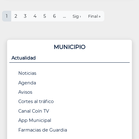
Paginación
Página
1
Page
2
Page
3
Page
4
Page
5
Page
6
…
Siguiente
Última
Sig ›
Final »
actual
página
página
MUNICIPIO
Actualidad
Noticias
Agenda
Avisos
Cortes al tráfico
Canal Coín TV
App Municipal
Farmacias de Guardia