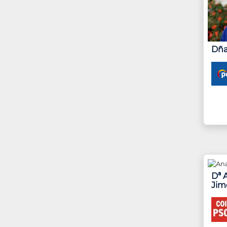
Dña
Dª 
Jim