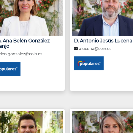
. Ana Belén González
D. Antonio Jesús Lucena
anjo
alucena@coin.es
len.gonzalez@coin.es