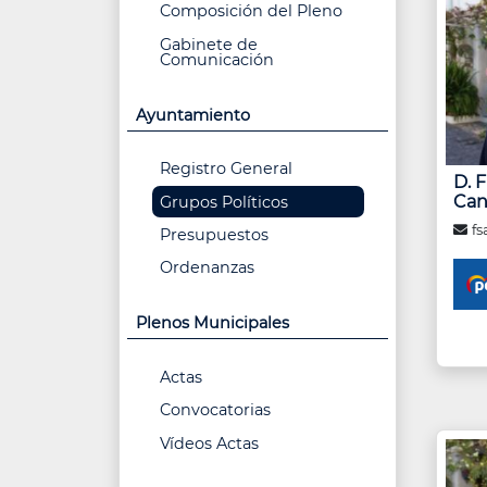
Composición del Pleno
acceso
directo
Gabinete de
Comunicación
activa
el
lector
Ayuntamiento
de
pantalla
para
Registro General
D. 
ayudarle
Can
Grupos Políticos
a
navegar
fs
Presupuestos
e
interactuar
Ordenanzas
con
el
Plenos Municipales
contenido.
Actas
Convocatorias
Vídeos Actas