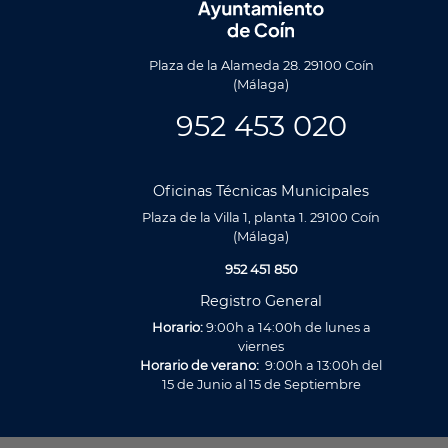
Plaza de la Alameda 28. 29100 Coín
(Málaga)
952 453 020
Oficinas Técnicas Municipales
Plaza de la Villa 1, planta 1. 29100 Coín
(Málaga)
952 451 850
Registro General
Horario:
9:00h a 14:00h de lunes a
viernes
Horario de verano:
9:00h a 13:00h del
15 de Junio al 15 de Septiembre
Utilizamos cookies propias y de terceros para analizar nuestros se
relacionada con tus preferencias en base a un perfil elaborado a p