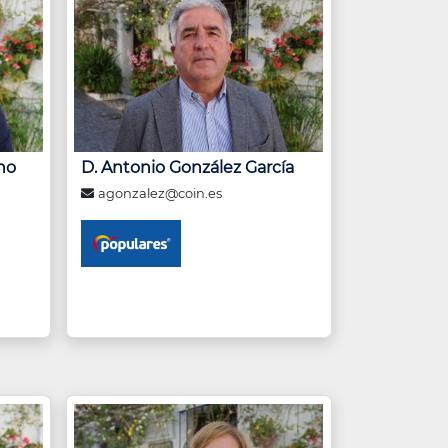
no
D. Antonio González García
agonzalez@coin.es