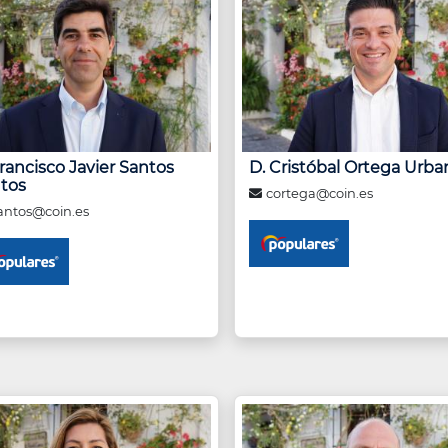
Francisco Javier Santos
D. Cristóbal Ortega Urba
tos
cortega@coin.es
antos@coin.es