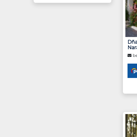
Dña
Nar
be