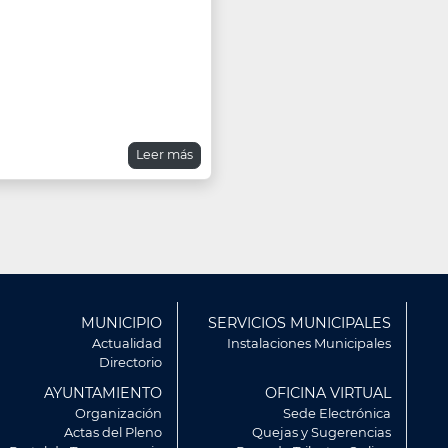
Leer más
ú
MUNICIPIO
SERVICIOS MUNICIPALES
r
Actualidad
Instalaciones Municipales
Directorio
AYUNTAMIENTO
OFICINA VIRTUAL
Organización
Sede Electrónica
Actas del Pleno
Quejas y Sugerencias