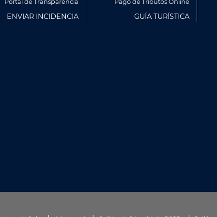
Portal de Transparencia
Pago de Tributos Online
ENVIAR INCIDENCIA
GUÍA TURÍSTICA
rvicios y mostrarte publicidad
artir de tus hábitos de
 información y configurar tus
CONFIGURACIÓN DE COOKIES