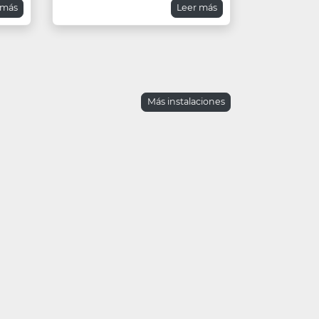
 más
Leer más
Más instalaciones