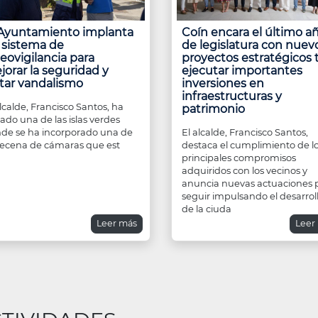
 Ayuntamiento implanta
Coín encara el último a
 sistema de
de legislatura con nuev
eovigilancia para
proyectos estratégicos 
jorar la seguridad y
ejecutar importantes
itar vandalismo
inversiones en
infraestructuras y
alcalde, Francisco Santos, ha
patrimonio
itado una de las islas verdes
de se ha incorporado una de
El alcalde, Francisco Santos,
decena de cámaras que est
destaca el cumplimiento de l
principales compromisos
adquiridos con los vecinos y
anuncia nuevas actuaciones 
seguir impulsando el desarrol
de la ciuda
Leer más
Leer