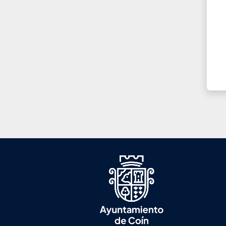
Men
Foote