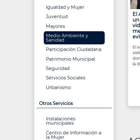
Igualdad y Mujer
El
Juventud
un
vid
Mayores
me
Medio Ambiente y
ev
Sanidad
El 
Participación Ciudadana
vis
don
Patrimonio Municipal
la 
Seguridad
Servicios Sociales
Urbanismo
Otros Servicios
Instalaciones
municipales
Centro de Información a
la Mujer