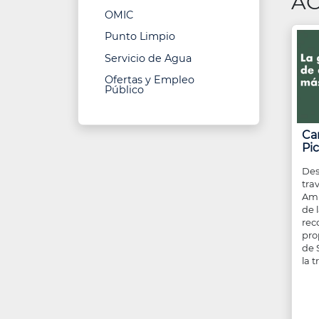
AC
OMIC
Punto Limpio
Servicio de Agua
Ofertas y Empleo
Público
Ca
Pi
Des
tra
Amb
de 
rec
pro
de 
la tr