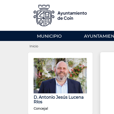
Pasar
al
contenido
principal
MENU
MUNICIPIO
AYUNTAMIE
PRINCIPAL
Ruta
(EN)
Inicio
de
navegación
D. Antonio Jesús Lucena
Ríos
Concejal