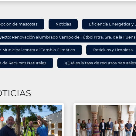
ORMACIÓN
pción de mascotas
Noticias
Eficiencia Energética y 
A
yecto: Renovación alumbrado Campo de Fútbol Ntra. Sra. de la Fuen
n Municipal contra el Cambio Climático
Residuos y Limpieza
a de Recursos Naturales
¿Qué es la tasa de recursos naturale
TICIAS