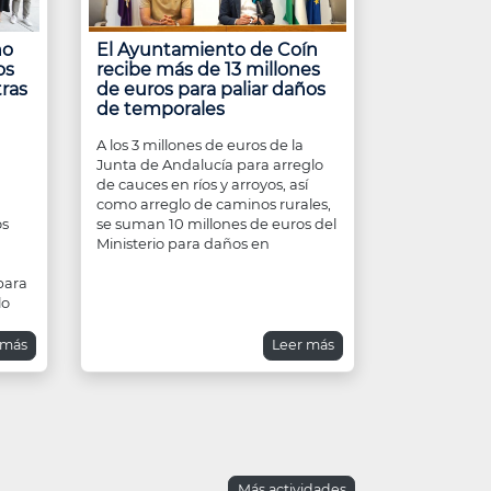
ño
El Ayuntamiento de Coín
os
recibe más de 13 millones
tras
de euros para paliar daños
de temporales
A los 3 millones de euros de la
Junta de Andalucía para arreglo
de cauces en ríos y arroyos, así
como arreglo de caminos rurales,
os
se suman 10 millones de euros del
Ministerio para daños en
para
lo
 más
Leer más
Más actividades