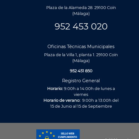
Plaza de la Alameda 28. 29100 Coín
(Málaga)
952 453 020
Oficinas Técnicas Municipales
Plaza de la Villa 1, planta 1. 29100 Coín
(Málaga)
952 451 850
Registro General
Horario:
9:00h a 14:00h de lunes a
viernes
Horario de verano:
9:00h a 13:00h del
15 de Junio al 15 de Septiembre
Utilizamos cookies propias y de terceros para analizar nuestros se
relacionada con tus preferencias en base a un perfil elaborado a p
navegación (por ejemplo, páginas visitadas). Puedes obtener más
preferencia accediendo a CONFIGURACIÓN DE COOKIES.