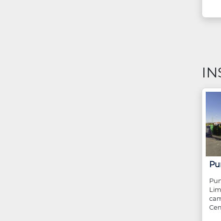
IN
Pu
Pun
Lim
cam
Cem