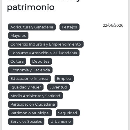
patrimonio
22/06/2026
Agricultura y Ganadería
Festejos
Mayores
Comercio Industria y Emprendimiento
Consumo y Atención a la Ciudadanía
Cultura
Deportes
Economía y Hacienda
Educación e Infancia
Empleo
Igualdad y Mujer
Juventud
Medio Ambiente y Sanidad
Participación Ciudadana
Patrimonio Municipal
Seguridad
Servicios Sociales
Urbanismo