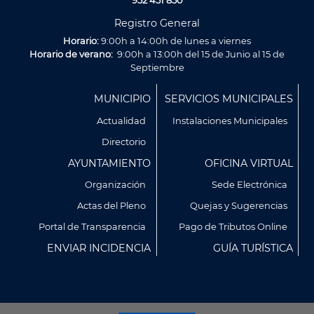
952 451 850
Registro General
Horario:
9:00h a 14:00h de lunes a viernes
Horario de verano:
9:00h a 13:00h del 15 de Junio al 15 de
Septiembre
Menú
MUNICIPIO
SERVICIOS MUNICIPALES
Footer
Actualidad
Instalaciones Municipales
Directorio
AYUNTAMIENTO
OFICINA VIRTUAL
Organización
Sede Electrónica
Actas del Pleno
Quejas y Sugerencias
Utilizamos cookies propias y de terceros para analizar
Portal de Transparencia
Pago de Tributos Online
nuestros servicios y mostrarte publicidad relacionada con
ENVIAR INCIDENCIA
GUÍA TURÍSTICA
tus preferencias en base a un perfil elaborado a partir de tus
hábitos de navegación (por ejemplo, páginas visitadas).
Puedes obtener más información y configurar tus
preferencia accediendo a CONFIGURACIÓN DE COOKIES.
Política de Privacidad