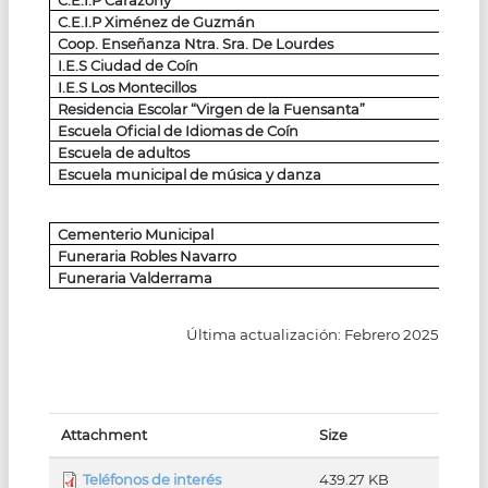
C.E.I.P Carazony
C.E.I.P Ximénez de Guzmán
Coop. Enseñanza Ntra. Sra. De Lourdes
I.E.S Ciudad de Coín
I.E.S Los Montecillos
Residencia Escolar “Virgen de la Fuensanta”
Escuela Oficial de Idiomas de Coín
Escuela de adultos
Escuela municipal de música y danza
Cementerio Municipal
Funeraria Robles Navarro
Funeraria Valderrama
Última actualización: Febrero 2025
Attachment
Size
Teléfonos de interés
439.27 KB