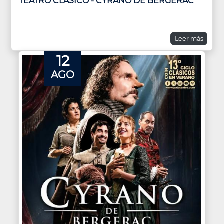
TEATRO CLÁSICO - CYRANO DE BERGERAC
...
Leer más
12
AGO