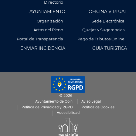
Directorio
AYUNTAMIENTO
OFICINA VIRTUAL
Organización
Sede Electrónica
Actas del Pleno
Quejas y Sugerencias
Utilizamos cookies propias y de terceros para analizar
Portal de Transparencia
Pago de Tributos Online
nuestros servicios y mostrarte publicidad relacionada con
ENVIAR INCIDENCIA
GUÍA TURÍSTICA
tus preferencias en base a un perfil elaborado a partir de tus
hábitos de navegación (por ejemplo, páginas visitadas).
Puedes obtener más información y configurar tus
preferencia accediendo a CONFIGURACIÓN DE COOKIES.
Política de Privacidad
Política de Cookies
© 2026
CONFIGURACIÓN DE COOKIES
Ayuntamiento de Coín
Aviso Legal
Menú
Política de Privacidad y RGPD
Política de Cookies
SubFooter
Accesibilidad
RECHAZAR TODO
ACEPTAR TODAS