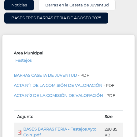
INFORMACIÓN
Noticias
Barras en la Caseta de Juventud
DE
ÁREA
BASES TRES BARRAS FERIA DE AGOSTO 2025
Área Municipal
Festejos
BARRAS CASETA DE JUVENTUD
- PDF
ACTA Nº1 DE LA COMISIÓN DE VALORACIÓN
- PDF
ACTA Nº2 DE LA COMISIÓN DE VALORACIÓN
- PDF
Adjunto
Size
BASES BARRAS FERIA - Festejos Ayto
288.85
Coin .pdf
KB