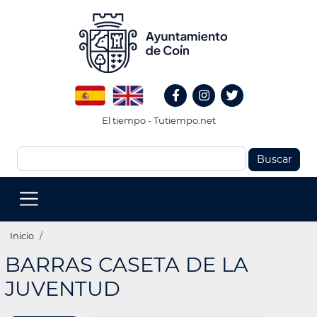
Pasar
al
contenido
principal
Redes
Spanish
English
Sociales
Facebook
Instagram
Twitter
Header
El tiempo - Tutiempo.net
Buscar
MENU
PRINCIPAL
(EN)
Ruta
Inicio
de
BARRAS CASETA DE LA
navegación
JUVENTUD