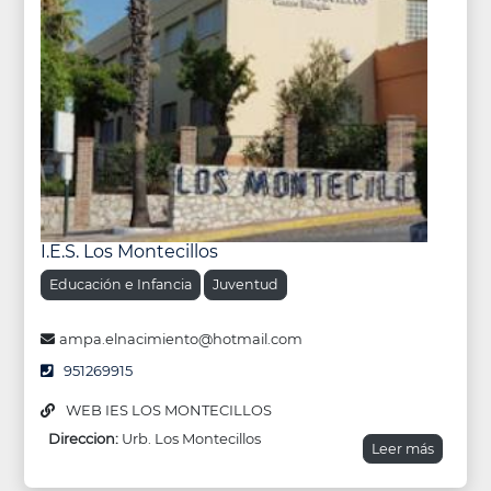
I.E.S. Los Montecillos
Educación e Infancia
Juventud
ampa.elnacimiento@hotmail.com
951269915
WEB IES LOS MONTECILLOS
Direccion:
Urb. Los Montecillos
Leer más