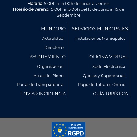
Horario:
9:00h a 14:00h de lunes a viernes
Horario de verano:
9:00h a 13:00h del 15 de Junio al 15 de
Septiembre
Menú
MUNICIPIO
SERVICIOS MUNICIPALES
Footer
Actualidad
Instalaciones Municipales
Directorio
AYUNTAMIENTO
OFICINA VIRTUAL
Organización
Sede Electrónica
Actas del Pleno
Quejas y Sugerencias
Utilizamos cookies propias y de terceros para analizar
Portal de Transparencia
Pago de Tributos Online
nuestros servicios y mostrarte publicidad relacionada con
ENVIAR INCIDENCIA
GUÍA TURÍSTICA
tus preferencias en base a un perfil elaborado a partir de tus
hábitos de navegación (por ejemplo, páginas visitadas).
Puedes obtener más información y configurar tus
preferencia accediendo a CONFIGURACIÓN DE COOKIES.
Política de Privacidad
Política de Cookies