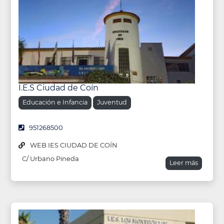
I.E.S Ciudad de Coín
Educación e Infancia
Juventud
951268500
WEB IES CIUDAD DE COÍN
C/ Urbano Pineda
Leer más