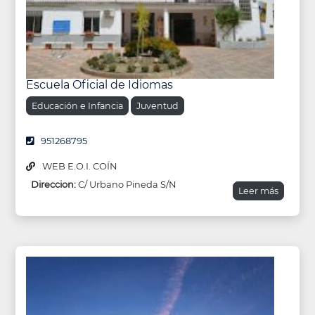
Escuela Oficial de Idiomas
Educación e Infancia
Juventud
951268795
WEB E.O.I. COÍN
Direccion:
C/ Urbano Pineda S/N
Leer más