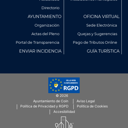
Directorio
AYUNTAMIENTO
OFICINA VIRTUAL
Organización
Sede Electrónica
Actas del Pleno
Quejas y Sugerencias
Utilizamos cookies propias y de terceros para analizar
Portal de Transparencia
Pago de Tributos Online
nuestros servicios y mostrarte publicidad relacionada con
ENVIAR INCIDENCIA
GUÍA TURÍSTICA
tus preferencias en base a un perfil elaborado a partir de tus
hábitos de navegación (por ejemplo, páginas visitadas).
Puedes obtener más información y configurar tus
preferencia accediendo a CONFIGURACIÓN DE COOKIES.
Política de Privacidad
Política de Cookies
© 2026
CONFIGURACIÓN DE COOKIES
Ayuntamiento de Coín
Aviso Legal
Menú
Política de Privacidad y RGPD
Política de Cookies
SubFooter
Accesibilidad
RECHAZAR TODO