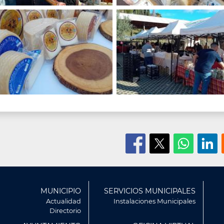
ú
MUNICIPIO
SERVICIOS MUNICIPALES
r
Actualidad
Instalaciones Municipales
Directorio