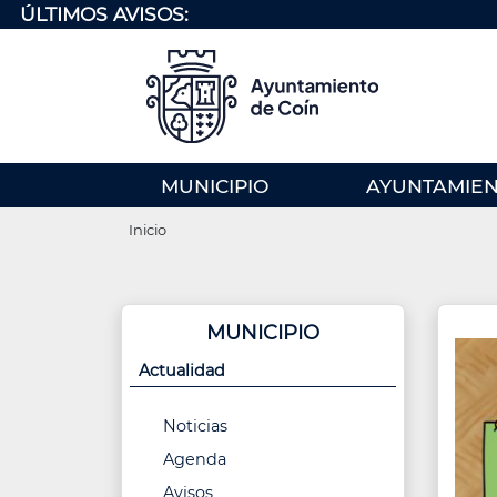
Pasar
ÚLTIMOS AVISOS:
al
contenido
principal
MENU
MUNICIPIO
AYUNTAMIE
PRINCIPAL
Ruta
(EN)
Inicio
de
navegación
MUNICIPIO
Actualidad
Noticias
Agenda
Avisos