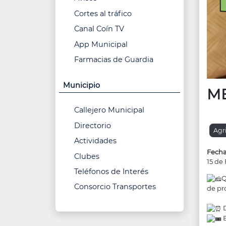
Cortes al tráfico
Canal Coín TV
App Municipal
Farmacias de Guardia
Municipio
M
Callejero Municipal
Directorio
Agr
Actividades
Fecha
Clubes
15 de
Teléfonos de Interés
Q
Consorcio Transportes
de pr
D
E