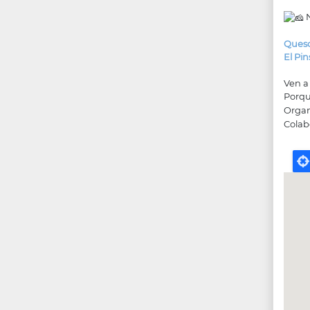
N
Queso
El Pi
Ven a 
Porqu
Orga
Cola