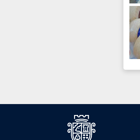
Men
Foote