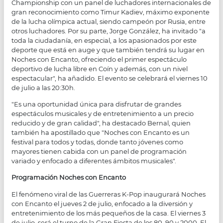
Championship con un panel de luchadores internacionales de
gran reconocimiento como Timur Kadiev, máximo exponente
de la lucha olímpica actual, siendo campeón por Rusia, entre
otros luchadores. Por su parte, Jorge González, ha invitado "a
toda la ciudadanía, en especial, a los apasionados por este
deporte que está en auge y que también tendrá su lugar en
Noches con Encanto, ofreciendo el primer espectáculo
deportivo de lucha libre en Coín y además, con un nivel
espectacular", ha añadido. El evento se celebrará el viernes 10
de julio a las 20:30h.
"Es una oportunidad única para disfrutar de grandes
espectáculos musicales y de entretenimiento a un precio
reducido y de gran calidad", ha destacado Bernal, quien
también ha apostillado que "Noches con Encanto es un
festival para todos y todas, donde tanto jóvenes como
mayores tienen cabida con un panel de programación
variado y enfocado a diferentes ámbitos musicales".
Programación Noches con Encanto
El fenómeno viral de las Guerreras K-Pop inaugurará Noches
con Encanto el jueves 2 de julio, enfocado a la diversión y
entretenimiento de los más pequeños de la casa. El viernes 3
de julio, será el turno de la Gran Fiesta de los 80, 90 y 2000. El