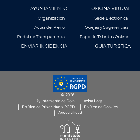
AYUNTAMIENTO
OFICINA VIRTUAL
Organización
Sede Electrónica
Actas del Pleno
Quejas y Sugerencias
Utilizamos cookies propias y de terceros para analizar
Portal de Transparencia
Pago de Tributos Online
nuestros servicios y mostrarte publicidad relacionada con
ENVIAR INCIDENCIA
GUÍA TURÍSTICA
tus preferencias en base a un perfil elaborado a partir de tus
hábitos de navegación (por ejemplo, páginas visitadas).
Puedes obtener más información y configurar tus
preferencia accediendo a CONFIGURACIÓN DE COOKIES.
Política de Privacidad
Política de Cookies
© 2026
CONFIGURACIÓN DE COOKIES
Ayuntamiento de Coín
Aviso Legal
Menú
Política de Privacidad y RGPD
Política de Cookies
SubFooter
Accesibilidad
RECHAZAR TODO
ACEPTAR TODAS