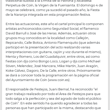
tradicional subida a la Ermita de la Patrona y Alcaldesa
Perpetua de Coín, la Virgen de la Fuensanta. El domingo 4 de
mayo se celebrará, como ya sucedió el pasado año, la Fiesta
de la Naranja integrada en esta programación festiva.
Entre las actuaciones, este año el cartel principal lo componen
artistas archiconocidos como Seguridad Social, el flamenco
David Barrull o José de las Heras. Además, actuarán otros
grupos muy conocidos en la localidad como Callejón,
Repicando, Calle Botica, Antonio Flamenquito (que además
participó en la presentación del acto realizando varias
interpretaciones con guitarra, cajón y voz durante el mismo),
Menta y Romero, Los del Guadalquivir, entre otros, así como
fiestas con djs como Bongo Loco, Logan y djs como Michael
Stiven, Melendez, José Mancera, Mike Martín, Juan Aragón,
Koke Gálvez, Dagoro, De la Calle, entre otros. Próximamente
se dará a conocer toda la programación en la página oficial
del Ayuntamiento de Coín (www.coin.es) .
El responsable de Festejos, Juani Bernal, ha reconocido “el
gran trabajo realizado por todo el Área de Festejos para que
todo salga a la perfección y sea del agrado de todo el público
de Coín”. En este sentido ha querido agradecer a todas las
personas que han participado en la misma, destacando que