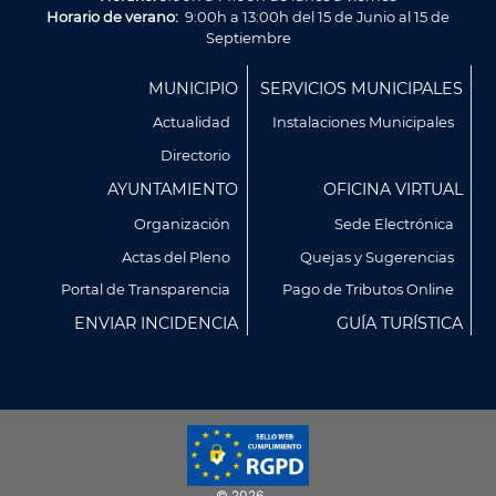
Horario de verano:
9:00h a 13:00h del 15 de Junio al 15 de
Septiembre
Menú
MUNICIPIO
SERVICIOS MUNICIPALES
Footer
Actualidad
Instalaciones Municipales
Directorio
AYUNTAMIENTO
OFICINA VIRTUAL
Organización
Sede Electrónica
Actas del Pleno
Quejas y Sugerencias
Utilizamos cookies propias y de terceros para analizar
Portal de Transparencia
Pago de Tributos Online
nuestros servicios y mostrarte publicidad relacionada con
ENVIAR INCIDENCIA
GUÍA TURÍSTICA
tus preferencias en base a un perfil elaborado a partir de tus
hábitos de navegación (por ejemplo, páginas visitadas).
Puedes obtener más información y configurar tus
preferencia accediendo a CONFIGURACIÓN DE COOKIES.
Política de Privacidad
Política de Cookies
© 2026