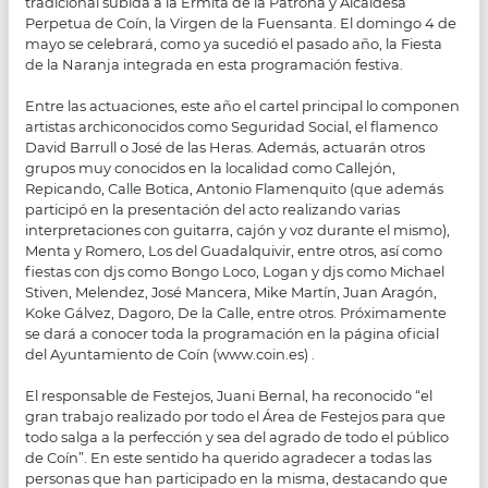
tradicional subida a la Ermita de la Patrona y Alcaldesa
Perpetua de Coín, la Virgen de la Fuensanta. El domingo 4 de
mayo se celebrará, como ya sucedió el pasado año, la Fiesta
de la Naranja integrada en esta programación festiva.
Entre las actuaciones, este año el cartel principal lo componen
artistas archiconocidos como Seguridad Social, el flamenco
David Barrull o José de las Heras. Además, actuarán otros
grupos muy conocidos en la localidad como Callejón,
Repicando, Calle Botica, Antonio Flamenquito (que además
participó en la presentación del acto realizando varias
interpretaciones con guitarra, cajón y voz durante el mismo),
Menta y Romero, Los del Guadalquivir, entre otros, así como
fiestas con djs como Bongo Loco, Logan y djs como Michael
Stiven, Melendez, José Mancera, Mike Martín, Juan Aragón,
Koke Gálvez, Dagoro, De la Calle, entre otros. Próximamente
se dará a conocer toda la programación en la página oficial
del Ayuntamiento de Coín (www.coin.es) .
El responsable de Festejos, Juani Bernal, ha reconocido “el
gran trabajo realizado por todo el Área de Festejos para que
todo salga a la perfección y sea del agrado de todo el público
de Coín”. En este sentido ha querido agradecer a todas las
personas que han participado en la misma, destacando que