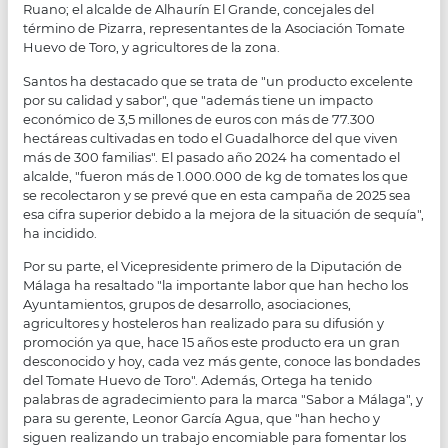
Ruano; el alcalde de Alhaurín El Grande, concejales del
término de Pizarra, representantes de la Asociación Tomate
Huevo de Toro, y agricultores de la zona.
Santos ha destacado que se trata de "un producto excelente
por su calidad y sabor", que "además tiene un impacto
económico de 3,5 millones de euros con más de 77.300
hectáreas cultivadas en todo el Guadalhorce del que viven
más de 300 familias". El pasado año 2024 ha comentado el
alcalde, "fueron más de 1.000.000 de kg de tomates los que
se recolectaron y se prevé que en esta campaña de 2025 sea
esa cifra superior debido a la mejora de la situación de sequía",
ha incidido.
Por su parte, el Vicepresidente primero de la Diputación de
Málaga ha resaltado "la importante labor que han hecho los
Ayuntamientos, grupos de desarrollo, asociaciones,
agricultores y hosteleros han realizado para su difusión y
promoción ya que, hace 15 años este producto era un gran
desconocido y hoy, cada vez más gente, conoce las bondades
del Tomate Huevo de Toro". Además, Ortega ha tenido
palabras de agradecimiento para la marca "Sabor a Málaga", y
para su gerente, Leonor García Agua, que "han hecho y
siguen realizando un trabajo encomiable para fomentar los