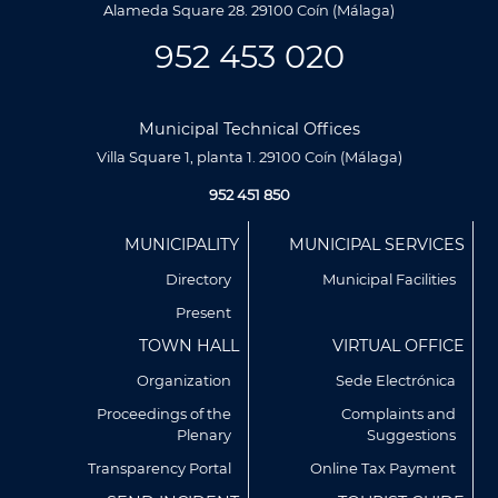
Alameda Square 28. 29100 Coín (Málaga)
952 453 020
Municipal Technical Offices
Villa Square 1, planta 1. 29100 Coín (Málaga)
952 451 850
Menú
MUNICIPALITY
MUNICIPAL SERVICES
Footer
Directory
Municipal Facilities
Present
TOWN HALL
VIRTUAL OFFICE
Organization
Sede Electrónica
Proceedings of the
Complaints and
Plenary
Suggestions
Utilizamos cookies propias y de terceros para analizar
nuestros servicios y mostrarte publicidad relacionada con
Transparency Portal
Online Tax Payment
tus preferencias en base a un perfil elaborado a partir de tus